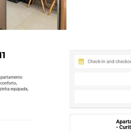
11
 apartamento
conforto,
ozinha equipada,
Apart
- Curi