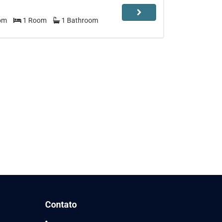
ento
om
1 Room
1 Bathroom
Contato