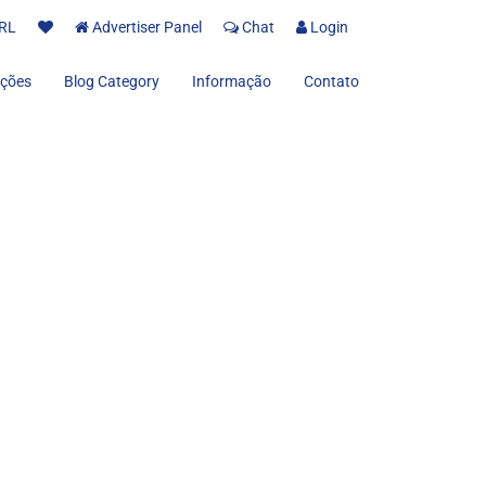
RL
Advertiser Panel
Chat
Login
ções
Blog Category
Informação
Contato
Sobre nós
Termos de uso
Políticas de Privacidade