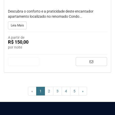
Descubra o conforto e a praticidade deste encantador
apartamento localizado no renomado Condo...
Leia Mais
A partir de
R$ 150,00
por noite
(current)
«
1
2
3
4
5
»