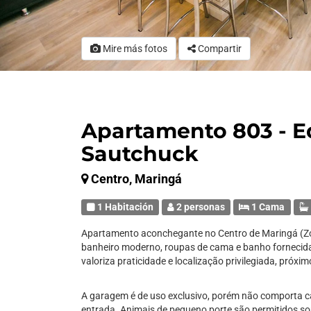
Mire más fotos
Compartir
Apartamento 803 - Edi
Sautchuck
Centro, Maringá
1 Habitación
2 personas
1 Cama
Apartamento aconchegante no Centro de Maringá (Zon
banheiro moderno, roupas de cama e banho fornecida
valoriza praticidade e localização privilegiada, próxim
A garagem é de uso exclusivo, porém não comporta c
entrada. Animais de pequeno porte são permitidos so