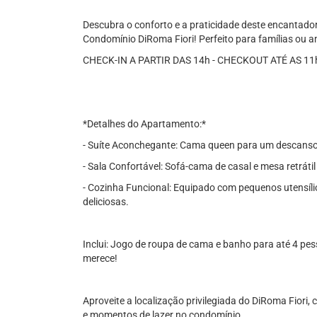
Descubra o conforto e a praticidade deste encantad
Condomínio DiRoma Fiori! Perfeito para famílias ou 
CHECK-IN A PARTIR DAS 14h - CHECKOUT ATÉ AS 11
*Detalhes do Apartamento:*
- Suíte Aconchegante: Cama queen para um descanso 
- Sala Confortável: Sofá-cama de casal e mesa retrátil
- Cozinha Funcional: Equipado com pequenos utensílios
deliciosas.
Inclui: Jogo de roupa de cama e banho para até 4 pe
merece!
Aproveite a localização privilegiada do DiRoma Fiori, 
e momentos de lazer no condomínio.