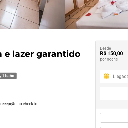
Desde
a e lazer garantido
R$ 150,00
por noche
1 baño
recepção no check-in.