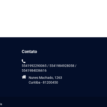
Contato
5541992290065 / 5541984928058 /
5541984036616
Nunes Machado, 1263
Curitiba - 81200450
da