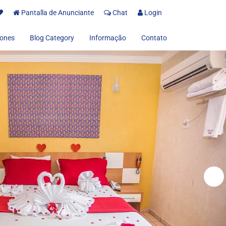
Pantalla de Anunciante
Chat
Login
ones
Blog Category
Informação
Contato
Sobre nos
Termos de uso
Política de Privacidad