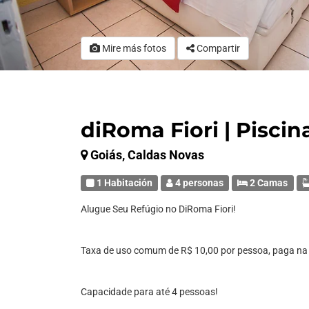
Mire más fotos
Compartir
diRoma Fiori | Piscin
Goiás, Caldas Novas
1 Habitación
4 personas
2 Camas
Alugue Seu Refúgio no DiRoma Fiori!
Taxa de uso comum de R$ 10,00 por pessoa, paga na 
Capacidade para até 4 pessoas!