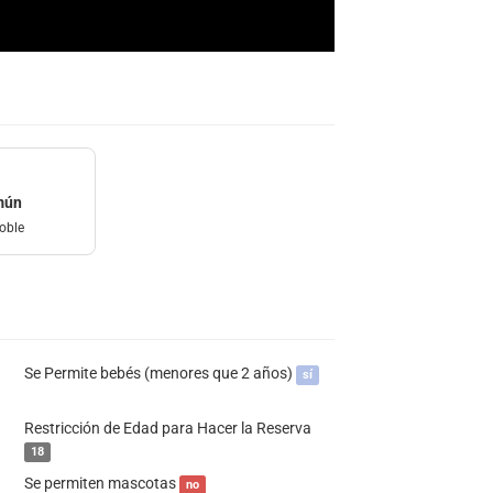
mún
oble
Se Permite bebés (menores que 2 años)
sí
Restricción de Edad para Hacer la Reserva
18
Se permiten mascotas
no