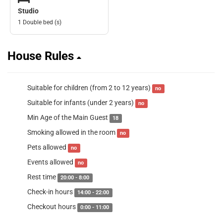
Studio
1 Double bed (s)
House Rules
Suitable for children (from 2 to 12 years)
no
Suitable for infants (under 2 years)
no
Min Age of the Main Guest
18
Smoking allowed in the room
no
Pets allowed
no
Events allowed
no
Rest time
20:00 - 8:00
Check-in hours
14:00 - 22:00
Checkout hours
0:00 - 11:00