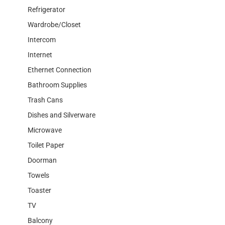
Refrigerator
Wardrobe/Closet
Intercom
Internet
Ethernet Connection
Bathroom Supplies
Trash Cans
Dishes and Silverware
Microwave
Toilet Paper
Doorman
Towels
Toaster
TV
Balcony