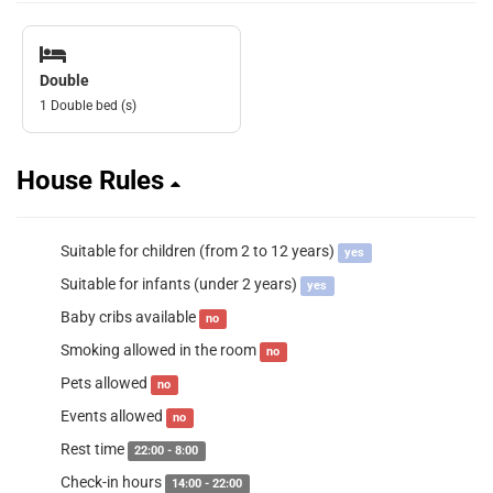
Double
1 Double bed (s)
House Rules
Suitable for children (from 2 to 12 years)
yes
Suitable for infants (under 2 years)
yes
Baby cribs available
no
Smoking allowed in the room
no
Pets allowed
no
Events allowed
no
Rest time
22:00 - 8:00
Check-in hours
14:00 - 22:00