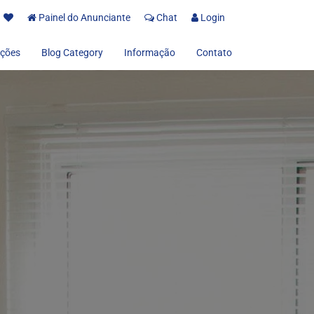
Painel do Anunciante
Chat
Login
ções
Blog Category
Informação
Contato
Sobre nós
Termos de uso
Políticas de Privacidade